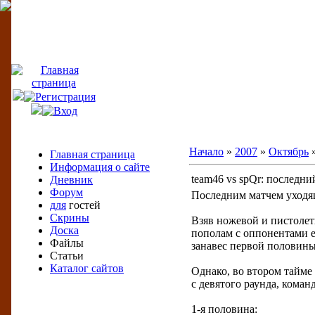
SITE LOGO
Меню сайта
Начало
»
2007
»
Октябрь
Главная страница
Информация о сайте
team46 vs spQr: последни
Дневник
Форум
Последним матчем уходя
для
гостей
Скрины
Взяв ножевой и пистоле
Доска
пополам с оппонентами е
Файлы
занавес первой половины
Статьи
Каталог сайтов
Однако, во втором тайме
с девятого раунда, коман
1-я половина:
Календарь новостей