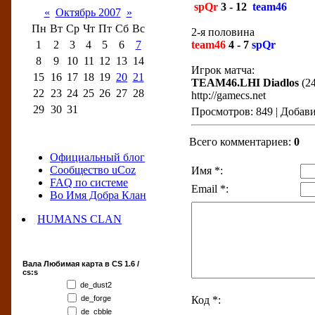
spQr
3 - 12
team46
«
Октябрь 2007
»
Пн
Вт
Ср
Чт
Пт
Сб
Вс
2-я половина
1
2
3
4
5
6
7
team46
4 - 7
spQr
8
9
10
11
12
13
14
Игрок матча:
15
16
17
18
19
20
21
TEAM46.LHI Diadlos
(24
22
23
24
25
26
27
28
http://gamecs.net
29
30
31
Просмотров: 849 | Добав
Всего комментариев:
0
Друзья сайта
Официальный блог
Сообщество uCoz
Имя *:
FAQ по системе
Email *:
Во Имя Добра Клан
HUMANS CLAN
Наш опрос
Вала Любимая карта в CS 1.6 /
cs:s
de_dust2
de_forge
Код *:
de_cbble