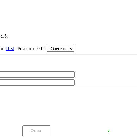
:15)
ил:
f1rst
| Рейтинг: 0.0 |