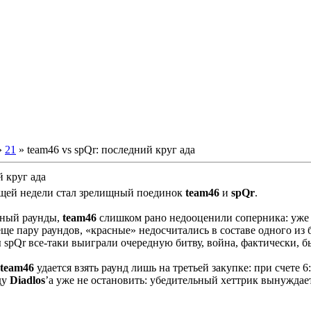
»
21
» team46 vs spQr: последний круг ада
й круг ада
щей недели стал зрелищный поединок
team46
и
spQr
.
тный раунды,
team46
слишком рано недооценили соперника: уже
ще пару раундов, «красные» недосчитались в составе одного из 
 spQr все-таки выиграли очередную битву, война, фактически, б
team46
удается взять раунд лишь на третьей закупке: при счете 6
ду
Diadlos
’a уже не остановить: убедительный хеттрик вынужда